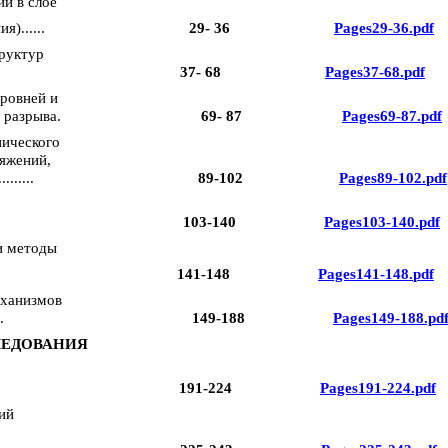
й в слое
)......
29-
36
Pages
29-36.
pdf
руктур
37-
68
Pages
37-68.
pdf
ровней и
 разрыва.
69-
87
Pages
69-87.
pdf
нического
ряжений,
.....
89-102
Pages
89-102.
pdf
103-140
Pages
103-140.
pdf
 методы
141-148
Pages
141-148.
pdf
ханизмов
.
149-188
Pages149-188.pd
ЛЕДОВАНИЯ
191-224
Pages191-224.pdf
ий