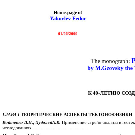
Home-page of
Yakovlev Fedor
01/06/2009
P
The monograph:
by
M.Gzovsky
the 
К 40-ЛЕТИЮ СОЗ
ГЛАВА
I
ТЕОРЕТИЧЕСКИЕ АСПЕКТЫ ТЕКТОНОФИЗИКИ
Войтенко В.Н.,
ХудолейА.К
.
Применение
стрейн-анализа
в геоте
исследованиях...............................................