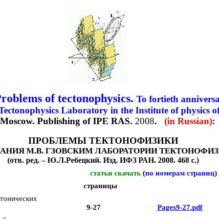
roblems of tectonophysics.
To fortieth annivers
Tectonophysics Laboratory in the Institute of physics o
Moscow
.
Publishing
of
IPE
RAS
.
2008
.
(
in
Russian
)
:
ПРОБЛЕМЫ ТЕКТОНОФИЗИКИ
ДАНИЯ М.В. ГЗОВСКИМ ЛАБОРАТОРИИ ТЕКТОНОФИЗ
(отв. ред. –
Ю.Л.Ребецкий
.
Изд. ИФЗ РАН. 2008. 468 с.)
номерам
статьи скачать
(
по
страниц
)
страницы
ктонических
9-27
Pages
9-27.
pdf