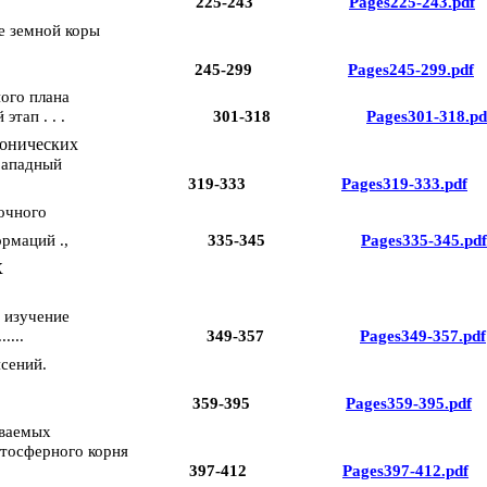
225-243
Pages
225-243.
pdf
е земной коры
245-299
Pages
245-299.
pdf
ого плана
тап . . .
301-318
Pages
301-318.
pd
тонических
Западный
319-333
Pages
319-333.
pdf
очного
рмаций .,
335-345
Pages
335-345.
pdf
Х
изучение
....
349-357
Pages
349-357.
pdf
сений.
359-395
Pages
359-395.
pdf
ываемых
итосферного
корня
397-412
Pages397-412.pdf