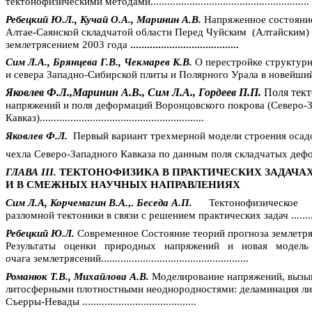
тектонофизическими методами.........................................................
Ребецкий Ю.Л.,
Кучай
О.А.,
Маринин
А.В.
Напряженное состояни
Алтае-Саянской
складчатой области Перед Чуйским
(Алтайским)
землетрясением 2003 года
.......................................
Сим Л.А., Брянцева Г.В.,
Чекмарев
К.В.
О перестройке структурн
и севера Западно-Сибирской плиты и Полярного Урала в новейший э
Яковлев
Ф.Л.,Маринин
А.В., Сим Л.А., Гордеев П.П.
Поля тек
напряжений и поля деформаций
Воронцовского
покрова (Северо-
Кавказ)...........................................................
Яковлев Ф.Л.
Первый вариант трехмерной модели строения осад
чехла Северо-Западного Кавказа по данным поля складчатых дефо
ГЛАВА
III
.
ТЕКТОНОФИЗИКА В ПРАКТИЧЕСКИХ ЗАДАЧА
И В СМЕЖНЫХ НАУЧНЫХ НАПРАВЛЕНИЯХ
Сим Л.А,
Корчемагин
В.А.
,.
Беседа А.П.
Тектонофизическое
разломной тектоники в связи с решением практических задач .........
Ребецкий Ю.Л.
Современное Состояние теорий прогноза землетря
Результаты
оценки
природных
напряжений
и
новая
модель
очага землетрясений.....................................................
Романюк Т.В., Михайлова А.В.
Моделирование напряжений, выз
литосферными
плотностными неоднородностями:
деламинация
л
Съерры-Невады
.........................................